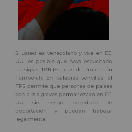
Si usted es venezolano y vive en EE.
UU., es posible que haya escuchado
las siglas
TPS
(Estatus de Protección
Temporal). En palabras sencillas: el
TPS permite que personas de países
con crisis graves permanezcan en EE.
UU. sin riesgo inmediato de
deportación y puedan trabajar
legalmente.
USCIS+2USCIS+2