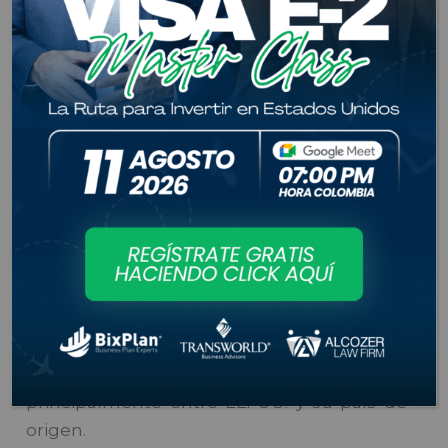
Explora nuevas oportunidades económicas
y establece tu negocio legalmente en
Estados Unidos con las visas de la categoría
E. Esta categoría está diseñada para
ciudadanos de países con tratados
comerciales con EE. UU. que deseen
invertir o desarrollar actividades
comerciales significativas en el país.
Visa E-1: Comerciante por tratado
¿Qué es?
Es una visa destinada a personas que
desean ingresar a EE. UU. para realizar
comercio internacional sustancial,
principalmente entre EE. UU. y su país de
origen.