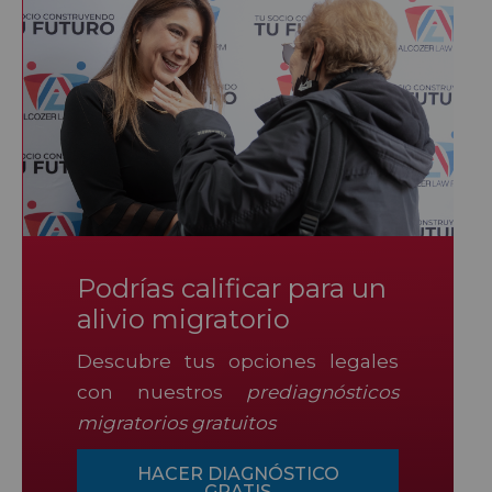
Podrías calificar para un
alivio migratorio
Descubre tus opciones legales
con nuestros
prediagnósticos
migratorios gratuitos
HACER DIAGNÓSTICO
GRATIS